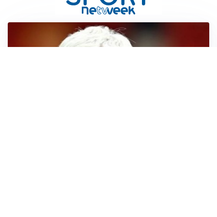
SERIE A
Roma, troppi gol subiti: Gasp deve lavorare in difesa
SERIE A
Milan, quanto lavoro per Amorim: il campo parla
chiaro