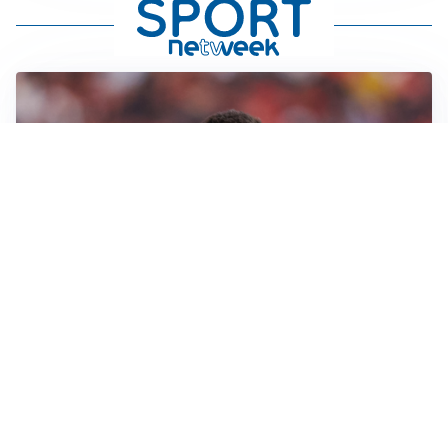
AFFARE IN CHIUSURA
Barcellona, colpo Rodri: battuto il Real Madrid
MOTIVATO
Douglas Luiz dice no all’Everton e punta sulla
Juventus