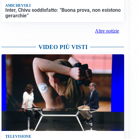
AMICHEVOLI
Inter, Chivu soddisfatto: “Buona prova, non esistono
gerarchie”
Altre notizie
VIDEO PIÙ VISTI
TELEVISIONE