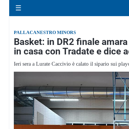
☰
PALLACANESTRO MINORS
Basket: in DR2 finale amara
in casa con Tradate e dice 
Ieri sera a Lurate Caccivio è calato il sipario sui play