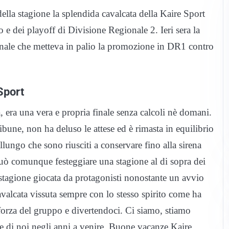
 della stagione la splendida cavalcata della Kaire Sport
e dei playoff di Divisione Regionale 2. Ieri sera la
 finale che metteva in palio la promozione in DR1 contro
Sport
 era una vera e propria finale senza calcoli nè domani.
ribune, non ha deluso le attese ed è rimasta in equilibrio
llungo che sono riusciti a conservare fino alla sirena
può comunque festeggiare una stagione al di sopra dei
a stagione giocata da protagonisti nonostante un avvio
valcata vissuta sempre con lo stesso spirito come ha
forza del gruppo e divertendoci. Ci siamo, stiamo
are di noi negli anni a venire. Buone vacanze Kaire