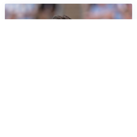
IL NOME NUOVO
Napoli, Musso resta un’opzione per la porta
TITOLARE IN CAMPIONATO
Inter, tocca a Pio Esposito: Chivu gli affida l’attacco
LE PAROLE
Spalletti prepara la Juve: “Con l’Inter servirà essere
squadra”