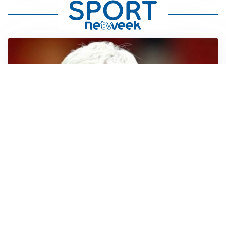
SERIE A
Roma, troppi gol subiti: Gasp deve lavorare in difesa
SERIE A
Milan, quanto lavoro per Amorim: il campo parla
chiaro