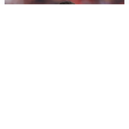
AFFARE IN CHIUSURA
Barcellona, colpo Rodri: battuto il Real Madrid
MOTIVATO
Douglas Luiz dice no all’Everton e punta sulla
Juventus
RIENTRO A RILENTO
Alcaraz, US Open lontano: la corsa contro il tempo
continua