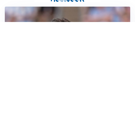
IL NOME NUOVO
Napoli, Musso resta un’opzione per la porta
TITOLARE IN CAMPIONATO
Inter, tocca a Pio Esposito: Chivu gli affida l’attacco
LE PAROLE
Spalletti prepara la Juve: “Con l’Inter servirà essere