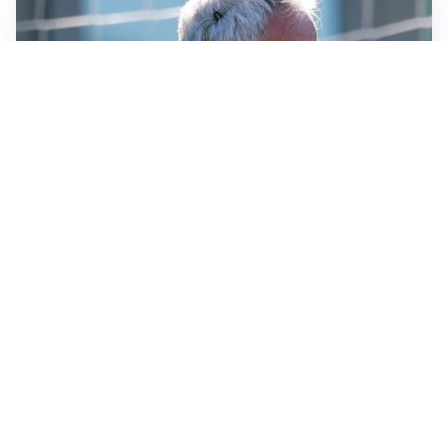
LA NOVITÀ
Le regole di Mourinho al Real
MERCATO JUVE
La Juventus vuole Suzuki, ma il Psg è avanti
CALCIOMERCATO
Inter, Frattesi blocca il mercato nerazzurro: la
situazione