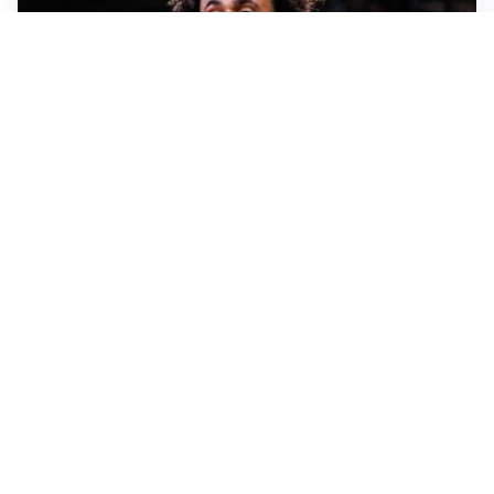
JUVENTUS
Juve, vendere per comprare: Spalletti aspetta nuovi
rinforzi
INTER
Inter, Diaby e Jones sempre in cima alla lista di Chivu
MILAN
Milan, è tempo di tagli: Amorim prepara la rivoluzione
JUVENTUS
Spalletti: “Di Gregorio sfortunato, ma domani gioca