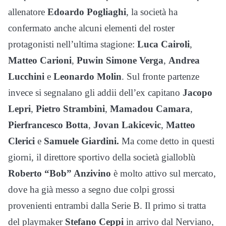
allenatore
Edoardo Pogliaghi
, la società ha
confermato anche alcuni elementi del roster
protagonisti nell’ultima stagione:
Luca Cairoli
,
Matteo Carioni
,
Puwin Simone Verga
,
Andrea
Lucchini
e
Leonardo Molin
. Sul fronte partenze
invece si segnalano gli addii dell’ex capitano
Jacopo
Lepri
,
Pietro Strambini
,
Mamadou Camara
,
Pierfrancesco Botta
,
Jovan Lakicevic
,
Matteo
Clerici
e
Samuele Giardini.
Ma come detto in questi
giorni, il direttore sportivo della società gialloblù
Roberto “Bob” Anzivino
è molto attivo sul mercato,
dove ha già messo a segno due colpi grossi
provenienti entrambi dalla Serie B. Il primo si tratta
del playmaker
Stefano Ceppi
in arrivo dal Nerviano,