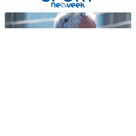
LA NOVITÀ
Le regole di Mourinho al Real
MERCATO JUVE
La Juventus vuole Suzuki, ma il Psg è avanti
CALCIOMERCATO