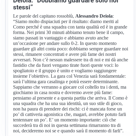
Deiola: “Dobbiamo guardare solo noi
stessi”
Le parole del capitano rossoblù,
Alessandro Deiola
:
“Siamo molto dispiaciuti per il risultato: diamo meriti al
Como perché è una squadra con tanta qualità ed è in grande
forma. Nei primi 30 minuti abbiamo tenuto bene il campo,
siamo passati in vantaggio e abbiamo avuto anche
un’occasione per andare sullo 0-2. In questo momento
guardare gli altri conta poco: dobbiamo sempre guardare noi
stessi, rimanere concentrati e avere più fame dei nostri
avversari. Non c’è nessun malessere tra di noi e mi dà anche
fastidio che da fuori vengano tirate fuori queste voci: lo
spogliatoio e il gruppo è unito e vogliamo raggiungere
insieme l’obiettivo. La gara col Venezia sarà fondamentale:
sarà l’ultima gara casalinga e potrà essere determinante.
Sappiamo che verranno a giocare col coltello tra i denti, ma
giochiamo in casa nostra e dovremo avere più fame:
pensiamo al presente e a questa partita che arriva. Il Como è
una squadra che ha una sua identità, un suo stile di gioco,
non ha paura di prendere dei rischi: ci è mancata forse un
po’ di cattiveria agonistica che, magari, avrebbe potuto farli
tentennare un po’. E’ un momento importante: ciò che
succederà tra di noi in questa settimana rimarranno tra di
noi, decideremo noi se e quando sarà il momento di farli”.