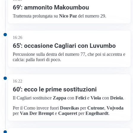
69′: ammonito Makoumbou
Trattenuta prolungata su
Nico Paz
del numero 29.
16:26
65′: occasione Cagliari con Luvumbo
Percussione sulla destra del numero 77, che poi si accentra e
calcia: palla fuori di poco.
16:22
60′: ecco le prime sostituzioni
Il Cagliari sostituisce
Zappa
con
Felici
e
Viola
con
Deiola
.
Per il Como invece fuori
Douvikas
per
Cutrone
,
Vojvoda
per
Van Der Brempt
e
Caqueret
per
Engelhardt
.