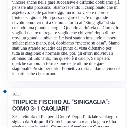
vincere anche nelle gare successive è difficile: dobbiamo già
pensare alla prossima. Stiamo facendo il campionato che mi
aspettavo: facile parlare oggi, ma io ho visto e ricordo
l’intera stagione. Non posso negare che c’è un grande
risvolto emotivo qui a Como: attorno al “Sinigaglia” si sta
creando una grande energia. Quando andrò via da Como, io
voglio lasciare un regalo: voglio che chi verrà dopo di me
trovi un grande ambiente. Le basi stanno iniziando a essere
solide: piano piano, poi, dobbiamo “mettere su casa”. Siamo
stati una grande squadra dal punto di vista difensivo per
tutta la stagione: è normale che, poi, gli errori individuali
abbiano influito tanto, ma questo è il calcio. Se ripeterò
qualche cambio in formazione nelle ultime due gare
stagionali? Presto per dirlo: l’obiettivo resta andare a vincere
le partite che ci mancano”.
16:57
TRIPLICE FISCHIO AL “SINIGAGLIA”:
COMO 3-1 CAGLIARI!
Sesta vittoria di fila per il Como! Dopo l’iniziale vantaggio
siglato da
Adopo
, il Como ha preso in mano la gara e l’ha
ribaltata con le reti di
Caqueret
,
Strefezza
e
Cutrone
.