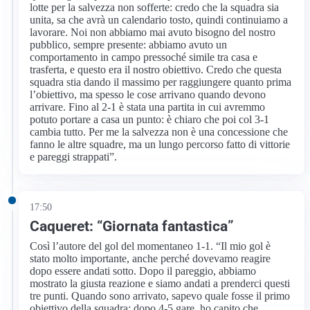
lotte per la salvezza non sofferte: credo che la squadra sia
unita, sa che avrà un calendario tosto, quindi continuiamo a
lavorare. Noi non abbiamo mai avuto bisogno del nostro
pubblico, sempre presente: abbiamo avuto un
comportamento in campo pressoché simile tra casa e
trasferta, e questo era il nostro obiettivo. Credo che questa
squadra stia dando il massimo per raggiungere quanto prima
l’obiettivo, ma spesso le cose arrivano quando devono
arrivare. Fino al 2-1 è stata una partita in cui avremmo
potuto portare a casa un punto: è chiaro che poi col 3-1
cambia tutto. Per me la salvezza non è una concessione che
fanno le altre squadre, ma un lungo percorso fatto di vittorie
e pareggi strappati”.
17:50
Caqueret: “Giornata fantastica”
Così l’autore del gol del momentaneo 1-1. “Il mio gol è
stato molto importante, anche perché dovevamo reagire
dopo essere andati sotto. Dopo il pareggio, abbiamo
mostrato la giusta reazione e siamo andati a prenderci questi
tre punti. Quando sono arrivato, sapevo quale fosse il primo
obiettivo della squadra: dopo 4-5 gare, ho capito che