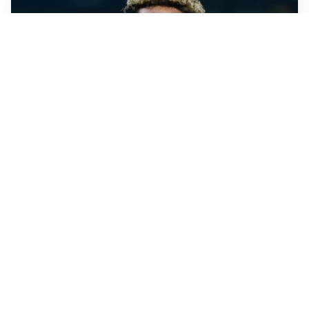
MERCATO JUVE
La Juventus vuole Suzuki, ma il Psg è avanti
CALCIOMERCATO
Inter, Frattesi blocca il mercato nerazzurro: la
situazione
SERIE A
Roma, troppi gol subiti: Gasp deve lavorare in difesa