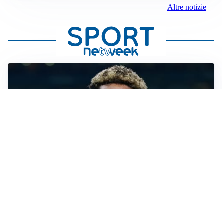
Altre notizie
MERCATO JUVE
La Juve accelera per Suzuki e Lucumi, lo United apre