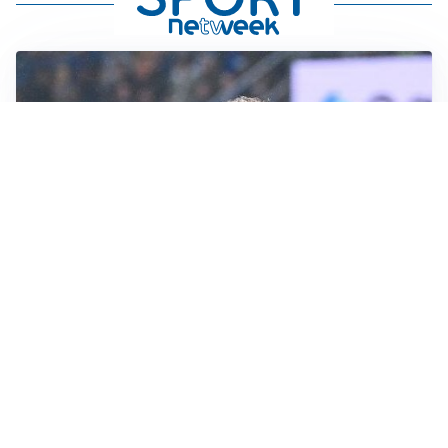
L'INTRIGO
Frattesi-Juve, il mercato resta un gioco di incastri
IL FAVORITO
Inter, Diaby è ora il favorito per la fascia destra
PUNTE IN MOVIMENTO