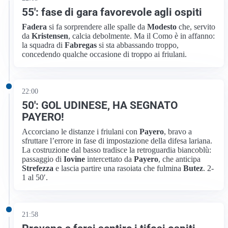
55′: fase di gara favorevole agli ospiti
Fadera
si fa sorprendere alle spalle da
Modesto
che, servito
da
Kristensen
, calcia debolmente. Ma il Como è in affanno:
la squadra di
Fabregas
si sta abbassando troppo,
concedendo qualche occasione di troppo ai friulani.
22:00
50′: GOL UDINESE, HA SEGNATO
PAYERO!
Accorciano le distanze i friulani con
Payero
, bravo a
sfruttare l’errore in fase di impostazione della difesa lariana.
La costruzione dal basso tradisce la retroguardia biancoblù:
passaggio di
Iovine
intercettato da
Payero
, che anticipa
Strefezza
e lascia partire una rasoiata che fulmina
Butez
. 2-
1 al 50′.
21:58