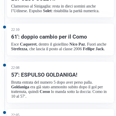
Clamoroso al Sinigaglia: resta in dieci uomini anche
l’Udinese. Espulso
Solet
: ristabilita la parità numerica.
22:10
61′: doppio cambio per il Como
Esce
Caqueret
, dentro il gioiellino
Nico Paz
. Fuori anche
Strefezza
, che lascia il posto al classe 2006
Fellipe Jack
.
22:08
57′: ESPULSO GOLDANIGA!
Brutta entrata del numero 5 dopo aver perso palla.
Goldaniga
era già stato ammonito subito dopo il gol per
trattenuta, quindi
Cosso
lo manda sotto la doccia: Como in
10 al 57′.
22:05