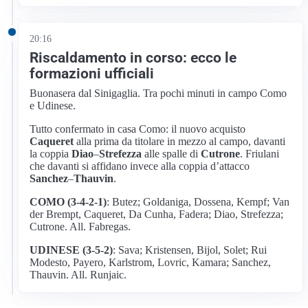
20:16
Riscaldamento in corso: ecco le
formazioni ufficiali
Buonasera dal Sinigaglia. Tra pochi minuti in campo Como
e Udinese.
Tutto confermato in casa Como: il nuovo acquisto
Caqueret
alla prima da titolare in mezzo al campo, davanti
la coppia
Diao
–
Strefezza
alle spalle di
Cutrone
. Friulani
che davanti si affidano invece alla coppia d’attacco
Sanchez
–
Thauvin
.
COMO (3-4-2-1)
: Butez; Goldaniga, Dossena, Kempf; Van
der Brempt, Caqueret, Da Cunha, Fadera; Diao, Strefezza;
Cutrone. All. Fabregas.
UDINESE (3-5-2)
: Sava; Kristensen, Bijol, Solet; Rui
Modesto, Payero, Karlstrom, Lovric, Kamara; Sanchez,
Thauvin. All. Runjaic.