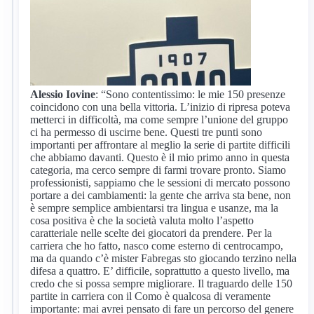
Alessio Iovine
: “Sono contentissimo: le mie 150 presenze
coincidono con una bella vittoria. L’inizio di ripresa poteva
metterci in difficoltà, ma come sempre l’unione del gruppo
ci ha permesso di uscirne bene. Questi tre punti sono
importanti per affrontare al meglio la serie di partite difficili
che abbiamo davanti. Questo è il mio primo anno in questa
categoria, ma cerco sempre di farmi trovare pronto. Siamo
professionisti, sappiamo che le sessioni di mercato possono
portare a dei cambiamenti: la gente che arriva sta bene, non
è sempre semplice ambientarsi tra lingua e usanze, ma la
cosa positiva è che la società valuta molto l’aspetto
caratteriale nelle scelte dei giocatori da prendere. Per la
carriera che ho fatto, nasco come esterno di centrocampo,
ma da quando c’è mister Fabregas sto giocando terzino nella
difesa a quattro. E’ difficile, soprattutto a questo livello, ma
credo che si possa sempre migliorare. Il traguardo delle 150
partite in carriera con il Como è qualcosa di veramente
importante: mai avrei pensato di fare un percorso del genere