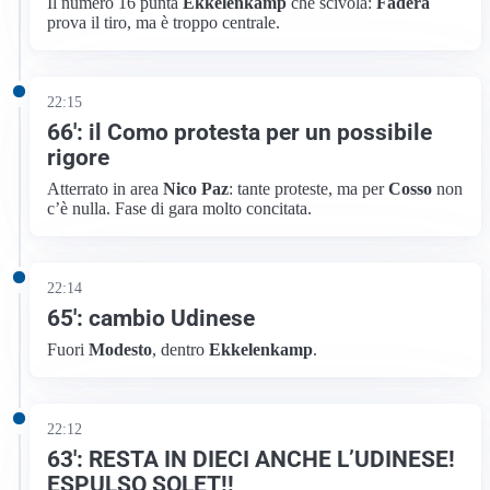
Il numero 16 punta
Ekkelenkamp
che scivola:
Fadera
prova il tiro, ma è troppo centrale.
22:15
66′: il Como protesta per un possibile
rigore
Atterrato in area
Nico Paz
: tante proteste, ma per
Cosso
non
c’è nulla. Fase di gara molto concitata.
22:14
65′: cambio Udinese
Fuori
Modesto
, dentro
Ekkelenkamp
.
22:12
63′: RESTA IN DIECI ANCHE L’UDINESE!
ESPULSO SOLET!!