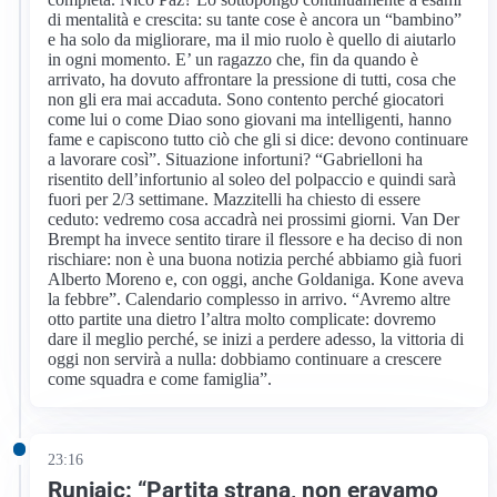
di mentalità e crescita: su tante cose è ancora un “bambino”
e ha solo da migliorare, ma il mio ruolo è quello di aiutarlo
in ogni momento. E’ un ragazzo che, fin da quando è
arrivato, ha dovuto affrontare la pressione di tutti, cosa che
non gli era mai accaduta. Sono contento perché giocatori
come lui o come Diao sono giovani ma intelligenti, hanno
fame e capiscono tutto ciò che gli si dice: devono continuare
a lavorare così”. Situazione infortuni? “Gabrielloni ha
risentito dell’infortunio al soleo del polpaccio e quindi sarà
fuori per 2/3 settimane. Mazzitelli ha chiesto di essere
ceduto: vedremo cosa accadrà nei prossimi giorni. Van Der
Brempt ha invece sentito tirare il flessore e ha deciso di non
rischiare: non è una buona notizia perché abbiamo già fuori
Alberto Moreno e, con oggi, anche Goldaniga. Kone aveva
la febbre”. Calendario complesso in arrivo. “Avremo altre
otto partite una dietro l’altra molto complicate: dovremo
dare il meglio perché, se inizi a perdere adesso, la vittoria di
oggi non servirà a nulla: dobbiamo continuare a crescere
come squadra e come famiglia”.
23:16
Runjaic: “Partita strana, non eravamo