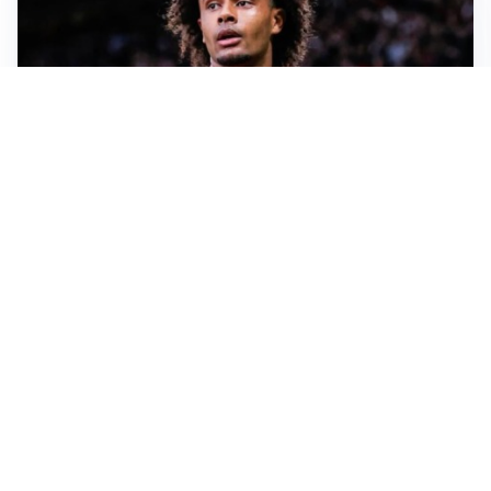
JUVENTUS
Juve, vendere per comprare: Spalletti aspetta nuovi
rinforzi
INTER
Inter, Diaby e Jones sempre in cima alla lista di Chivu
MILAN
Milan, è tempo di tagli: Amorim prepara la rivoluzione