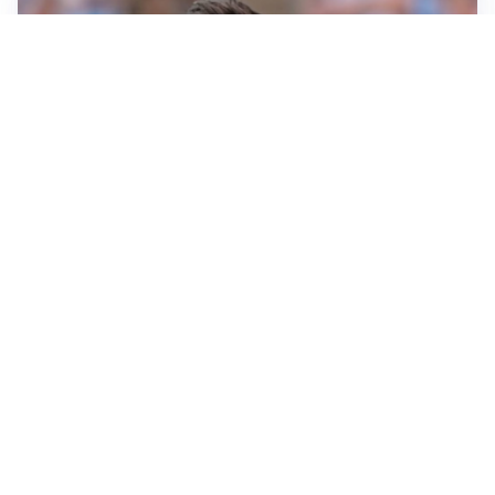
IL NOME NUOVO
Napoli, Musso resta un’opzione per la porta
TITOLARE IN CAMPIONATO
Inter, tocca a Pio Esposito: Chivu gli affida l’attacco
LE PAROLE
Spalletti prepara la Juve: “Con l’Inter servirà essere
squadra”
LONTANO DALL'ITALIA