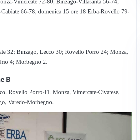
onza-Vimercate 72-80, Binzago-Villasanta 56-74,
-Cabiate 66-78, domenica 15 ore 18 Erba-Rovello 79-
cate 32; Binzago, Lecco 30; Rovello Porro 24; Monza,
drio 4; Morbegno 2.
ne B
co, Rovello Porro-FL Monza, Vimercate-Civatese,
ago, Varedo-Morbegno.