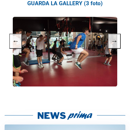
GUARDA LA GALLERY (3 foto)
←
→