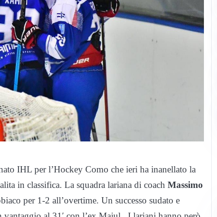
onato IHL per l’Hockey Como che ieri ha inanellato la
alita in classifica. La squadra lariana di coach
Massimo
bbiaco per 1-2 all’overtime. Un successo sudato e
 in vantaggio al 31′ con l’ex Majul. I lariani hanno però