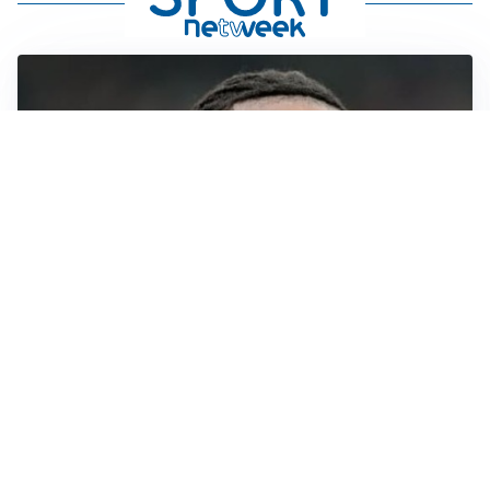
AFFONDO
Il Galatasaray fa sul serio per Leao
LA NOVITÀ
Il Real Madrid blinda Vinicius: pronto il rinnovo