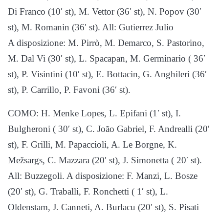
Di Franco (10′ st), M. Vettor (36′ st), N. Popov (30′
st), M. Romanin (36′ st). All: Gutierrez Julio
A disposizione: M. Pirrò, M. Demarco, S. Pastorino,
M. Dal Vi (30′ st), L. Spacapan, M. Germinario ( 36′
st), P. Visintini (10′ st), E. Bottacin, G. Anghileri (36′
st), P. Carrillo, P. Favoni (36′ st).
COMO: H. Menke Lopes, L. Epifani (1′ st), I.
Bulgheroni ( 30′ st), C. João Gabriel, F. Andrealli (20′
st), F. Grilli, M. Papaccioli, A. Le Borgne, K.
Mežsargs, C. Mazzara (20′ st), J. Simonetta ( 20′ st).
All: Buzzegoli. A disposizione: F. Manzi, L. Bosze
(20′ st), G. Traballi, F. Ronchetti ( 1′ st), L.
Oldenstam, J. Canneti, A. Burlacu (20′ st), S. Pisati