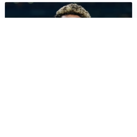
MERCATO JUVE
La Juventus vuole Suzuki, ma il Psg è avanti
CALCIOMERCATO
Inter, Frattesi blocca il mercato nerazzurro: la
situazione
SERIE A