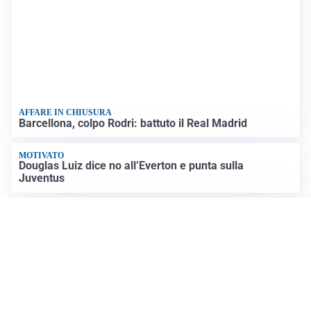
AFFARE IN CHIUSURA
Barcellona, colpo Rodri: battuto il Real Madrid
MOTIVATO
Douglas Luiz dice no all’Everton e punta sulla
Juventus
RIENTRO A RILENTO
Alcaraz, US Open lontano: la corsa contro il tempo
continua
RINNOVO VICINO
Inter, Dimarco verso il rinnovo fino al 2030
Altre notizie