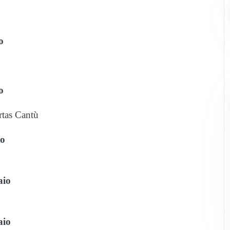
o
o
rtas Cantù
io
aio
aio