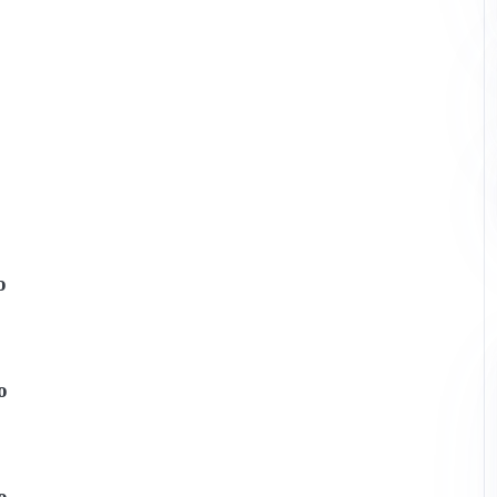
o
o
o