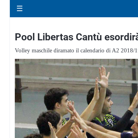
☰
Pool Libertas Cantù esordir
Volley maschile diramato il calendario di A2 2018/1