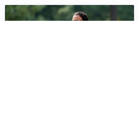
LE PAROLE
Milan, Amorim: “Sapevamo delle difficoltà, faremo
delle scelte”
LE PAROLE
Juventus, Spalletti soddisfatto: “I nuovi? Li ho visti
molto bene”