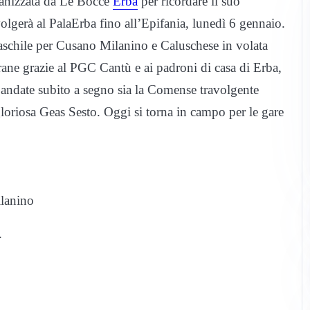
rganizzata da Le Bocce
Erba
per ricordare il suo
lgerà al PalaErba fino all’Epifania, lunedì 6 gennaio.
aschile per Cusano Milanino e Caluschese in volata
ane grazie al PGC Cantù e ai padroni di casa di Erba,
andate subito a segno sia la Comense travolgente
gloriosa Geas Sesto. Oggi si torna in campo per le gare
lanino
.