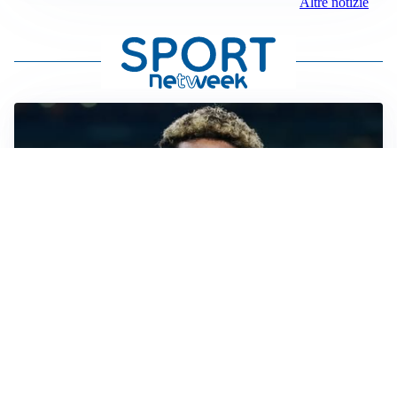
Altre notizie
MERCATO JUVE
La Juve accelera per Suzuki e Lucumi, lo United apre
per Zirkzee