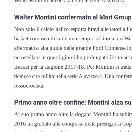
Walter Montini allenerà ancora in serie A svizzera.
Walter Montini confermato al Mari Group
Non solo il calcio italico esporta bravi allenatori all’
basket comasco di cui è un esempio vicino a noi Wa
affermatosi alla guida della grande Pool Comense in s
nerostellato in questi giorni ha prolungato il suo ac
Basket per la stagione 2017-18. Per Montini si tratta 
ticinese che milita nella serie A svizzera. Una confe
rossocrociata.
Primo anno oltre confine: Montini alza s
Al suo primo anno oltre la dogana Montini ha subito
2016 ha guidato alla conquista della prestigiosa Copp