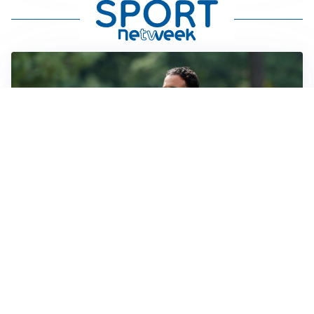
LE PAROLE
Milan, Amorim: “Sapevamo delle difficoltà, faremo
delle scelte”
LE PAROLE
Juventus, Spalletti soddisfatto: “I nuovi? Li ho visti