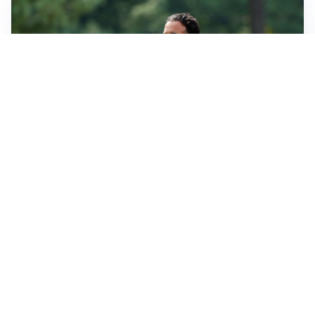
LE PAROLE
Milan, Amorim: “Sapevamo delle difficoltà, faremo
delle scelte”
LE PAROLE
Juventus, Spalletti soddisfatto: “I nuovi? Li ho visti
molto bene”
AMICHEVOLI