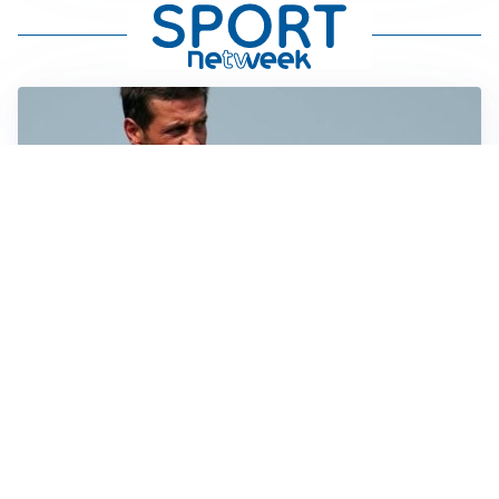
AMICHEVOLI
Juventus-Inter, antipasto di Serie A: le probabili
formazioni
IL NOME NUOVO