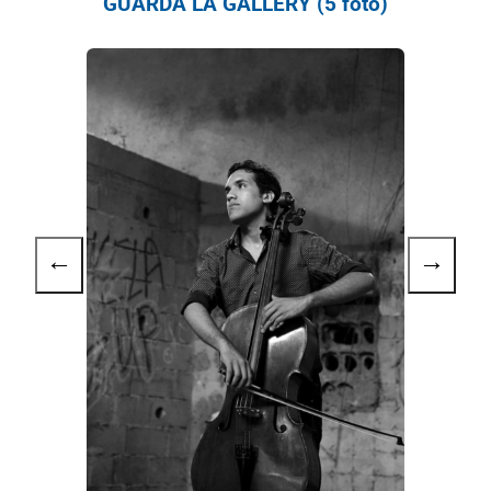
GUARDA LA GALLERY (5 foto)
←
→