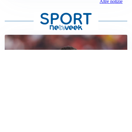
Altre notizie
AFFARE IN CHIUSURA
Barcellona, colpo Rodri: battuto il Real Madrid