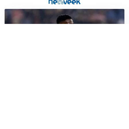
SI AVVICINA
Juve-Lucumí, fiducia in crescita: pronta una nuova
offerta
LA VOCE
Napoli, spunta Gabriel Jesus: tutto dipende da Lukaku