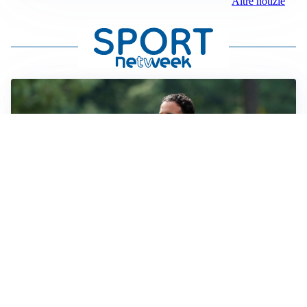
Altre notizie
LE PAROLE
Milan, Amorim: “Sapevamo delle difficoltà, faremo
delle scelte”