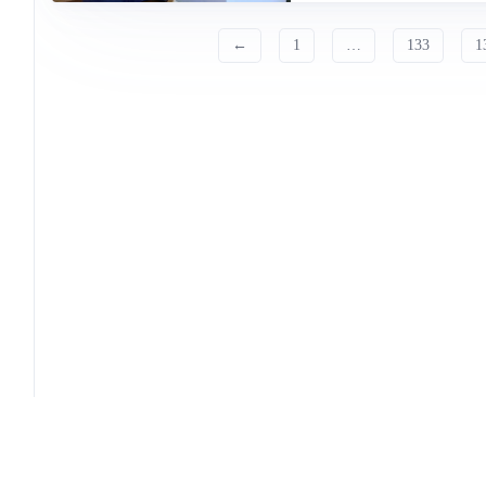
←
1
…
133
1