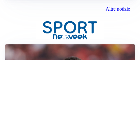
Altre notizie
AFFARE IN CHIUSURA
Barcellona, colpo Rodri: battuto il Real Madrid