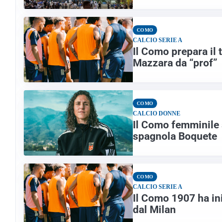
COMO
CALCIO SERIE A
Il Como prepara il t
Mazzara da “prof”
COMO
CALCIO DONNE
Il Como femminile 
spagnola Boquete
COMO
CALCIO SERIE A
Il Como 1907 ha ini
dal Milan