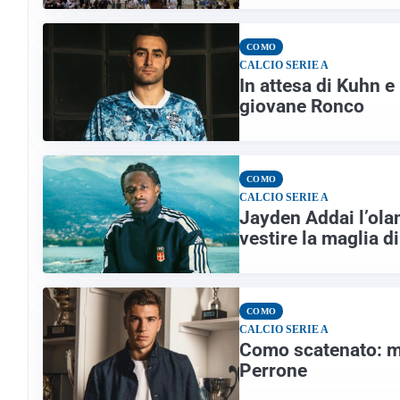
COMO
CALCIO SERIE A
In attesa di Kuhn e
giovane Ronco
COMO
CALCIO SERIE A
Jayden Addai l’ola
vestire la maglia d
COMO
CALCIO SERIE A
Como scatenato: me
Perrone