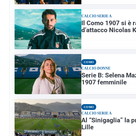
CALCIO SERIE A
Il Como 1907 si è r
d’attacco Nicolas 
COMO
CALCIO DONNE
Serie B: Selena Ma
1907 femminile
COMO
CALCIO SERIE A
Al “Sinigaglia” la
Lille