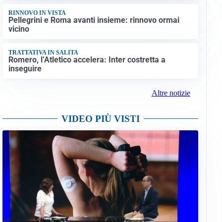
RINNOVO IN VISTA
Pellegrini e Roma avanti insieme: rinnovo ormai
vicino
TRATTATIVA IN SALITA
Romero, l’Atletico accelera: Inter costretta a
inseguire
Altre notizie
VIDEO PIÙ VISTI