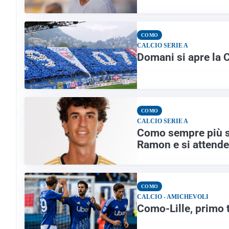
COMO
CALCIO SERIE A
Domani si apre la C
COMO
CALCIO SERIE A
Como sempre più sp
Ramon e si attend
COMO
CALCIO - AMICHEVOLI
Como-Lille, primo te