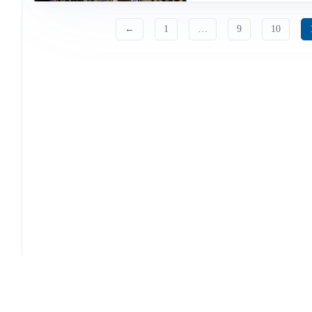
←
1
…
9
10