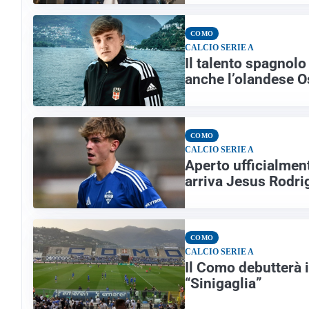
COMO
CALCIO SERIE A
Il talento spagnol
anche l’olandese O
COMO
CALCIO SERIE A
Aperto ufficialmen
arriva Jesus Rodri
COMO
CALCIO SERIE A
Il Como debutterà i
“Sinigaglia”