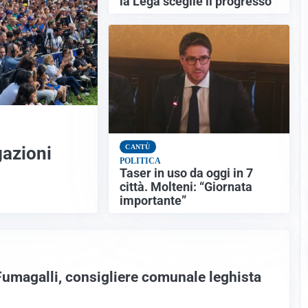
la Lega sceglie il progresso”
gazioni
CANTÙ
POLITICA
Taser in uso da oggi in 7
città. Molteni: “Giornata
importante”
umagalli, consigliere comunale leghista