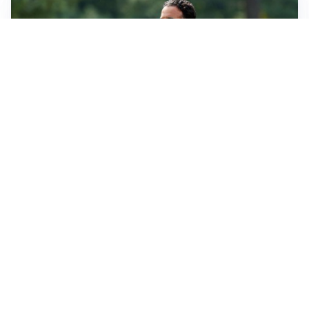
LE PAROLE
Milan, Amorim: “Sapevamo delle difficoltà, faremo
delle scelte”
LE PAROLE
Juventus, Spalletti soddisfatto: “I nuovi? Li ho visti
molto bene”
AMICHEVOLI
Il Milan crolla contro il Chelsea: 3-0 e prima sconfitta
per Amorim