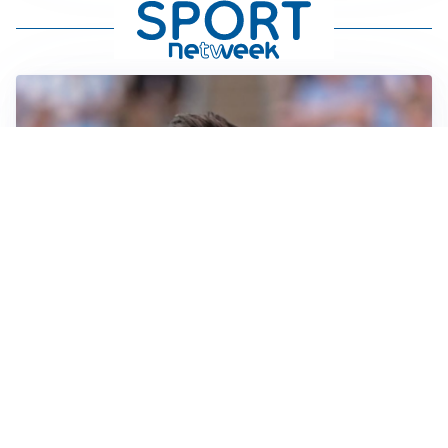
IL NOME NUOVO
Napoli, Musso resta un’opzione per la porta
TITOLARE IN CAMPIONATO
Inter, tocca a Pio Esposito: Chivu gli affida l’attacco