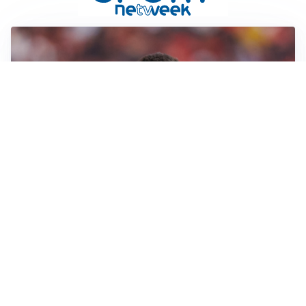
AFFARE IN CHIUSURA
Barcellona, colpo Rodri: battuto il Real Madrid
MOTIVATO
Douglas Luiz dice no all’Everton e punta sulla
Juventus