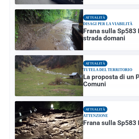
ATTUALITÀ
DISAGI PER LA VIABILITÀ
Frana sulla Sp583 L
strada domani
ATTUALITÀ
TUTELA DEL TERRITORIO
La proposta di un P
Comuni
ATTUALITÀ
ATTENZIONE
Frana sulla Sp583 