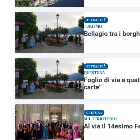
ATTUALITÀ
TURISMO
Bellagio tra i borgh
ATTUALITÀ
QUESTURA
Foglio di via a qua
carte”
CULTURA
SUL TERRITORIO
Al via il 14esimo F