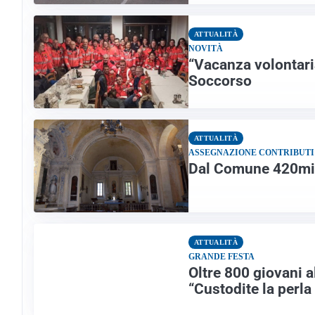
ATTUALITÀ
NOVITÀ
“Vacanza volontaria
Soccorso
ATTUALITÀ
ASSEGNAZIONE CONTRIBUTI
Dal Comune 420mila
ATTUALITÀ
GRANDE FESTA
Oltre 800 giovani 
“Custodite la perl