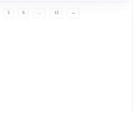
5
6
…
13
→