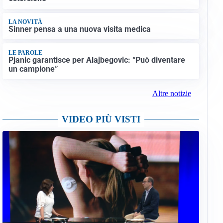
LA NOVITÀ
Sinner pensa a una nuova visita medica
LE PAROLE
Pjanic garantisce per Alajbegovic: “Può diventare
un campione”
Altre notizie
VIDEO PIÙ VISTI