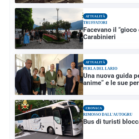
ATTUALITÀ
TRUFFATORI
Facevano il “gioco 
Carabinieri
ATTUALITÀ
PERLA DEL LARIO
Una nuova guida per
anime” e le sue pe
CRONACA
RIMOSSO DALL'AUTOGRU
Bus di turisti bloc