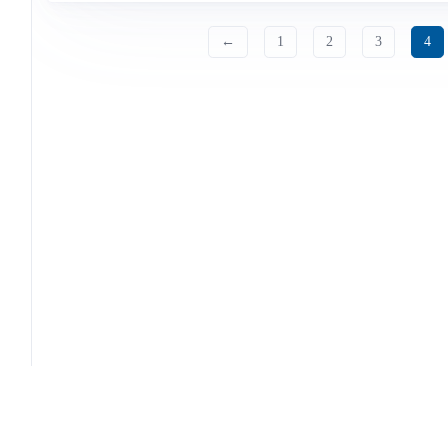
←
1
2
3
4