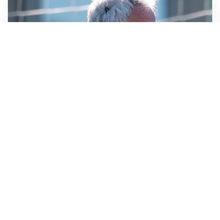
LA NOVITÀ
Le regole di Mourinho al Real
MERCATO JUVE
La Juventus vuole Suzuki, ma il Psg è avanti
CALCIOMERCATO
Inter, Frattesi blocca il mercato nerazzurro: la
situazione