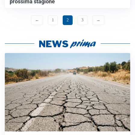
prossima stagione
←
1
2
3
→