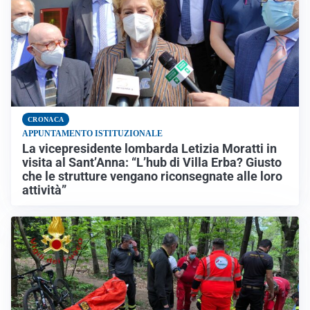
CRONACA
APPUNTAMENTO ISTITUZIONALE
La vicepresidente lombarda Letizia Moratti in
visita al Sant’Anna: “L’hub di Villa Erba? Giusto
che le strutture vengano riconsegnate alle loro
attività”