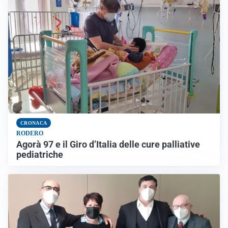
CRONACA
RODERO
Agorà 97 e il Giro d’Italia delle cure palliative
pediatriche