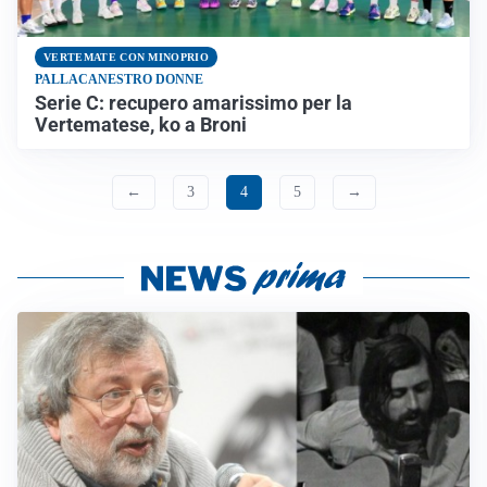
VERTEMATE CON MINOPRIO
PALLACANESTRO DONNE
Serie C: recupero amarissimo per la
Vertematese, ko a Broni
←
3
4
5
→