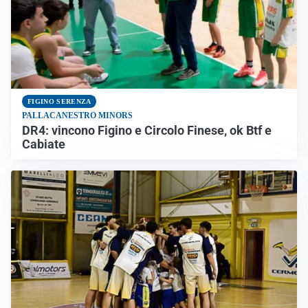
FIGINO SERENZA
PALLACANESTRO MINORS
DR4: vincono Figino e Circolo Finese, ok Btf e
Cabiate