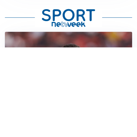
AFFARE IN CHIUSURA
Barcellona, colpo Rodri: battuto il Real Madrid
MOTIVATO