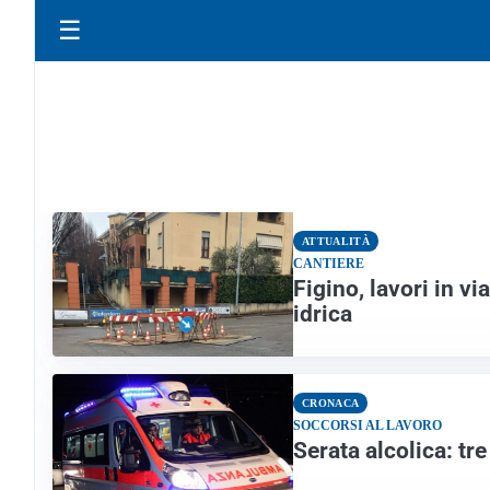
☰
ATTUALITÀ
CANTIERE
Figino, lavori in vi
idrica
CRONACA
SOCCORSI AL LAVORO
Serata alcolica: tr