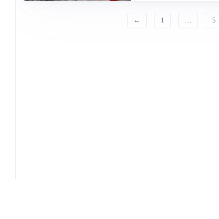
←
1
…
5