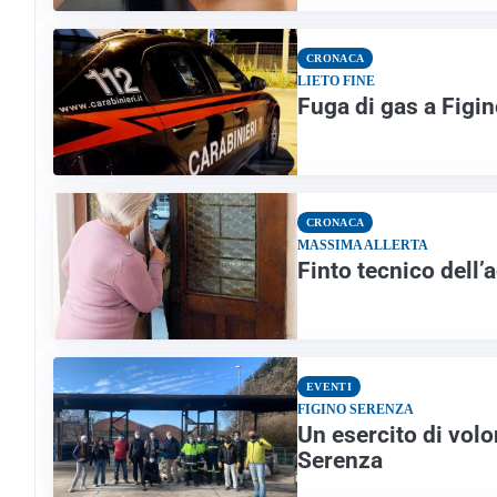
CRONACA
LIETO FINE
Fuga di gas a Figin
CRONACA
MASSIMA ALLERTA
Finto tecnico dell’
EVENTI
FIGINO SERENZA
Un esercito di volon
Serenza