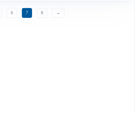
6
7
8
→