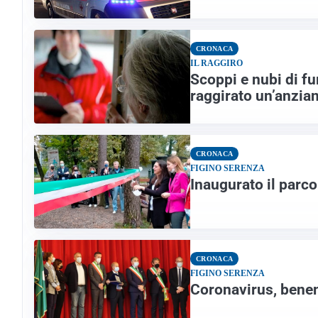
CRONACA
IL RAGGIRO
Scoppi e nubi di fu
raggirato un’anzia
CRONACA
FIGINO SERENZA
Inaugurato il parc
CRONACA
FIGINO SERENZA
Coronavirus, bene