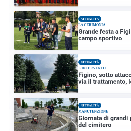
ATTUALITÀ
LA CERIMONIA
Grande festa a Fig
campo sportivo
ATTUALITÀ
L'INTERVENTO
Figino, sotto attac
via il trattamento, 
ATTUALITÀ
MANUTENZIONE
Giornata di grandi p
del cimitero