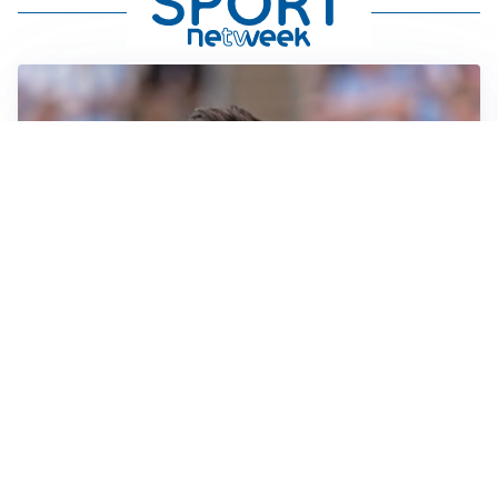
IL NOME NUOVO
Napoli, Musso resta un’opzione per la porta
TITOLARE IN CAMPIONATO
Inter, tocca a Pio Esposito: Chivu gli affida l’attacco