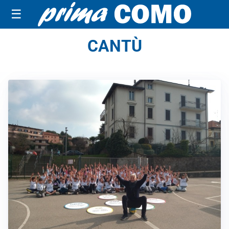
☰
CANTÙ