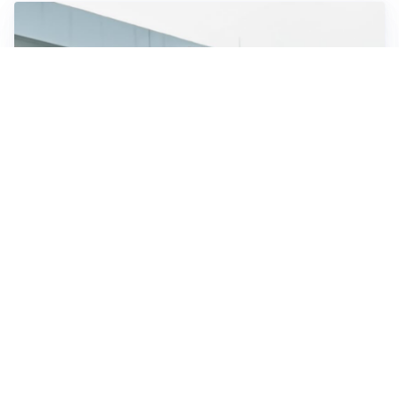
OBIETTIVO CHE SI ALLONTANA
Inter-Romero, l’Atletico accelera: i nerazzurri restano
in attesa
L'OPPORTUNITÀ
Juventus, occasione Trubin: il Benfica apre alla
cessione?
LE PAROLE